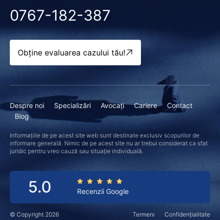
0767-182-387
Obține evaluarea cazului tău!
Despre noi
Specializări
Avocați
Cariere
Contact
Blog
Informațiile de pe acest site web sunt destinate exclusiv scopurilor de
informare generală. Nimic de pe acest site nu ar trebui considerat ca sfat
juridic pentru vreo cauză sau situație individuală.
5.0
Recenzii Google
© Copyright 2026
Termeni
Confidențialitate