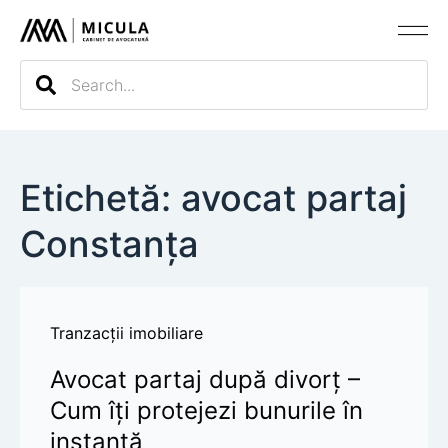
Evaluarea c
Etichetă: avocat partaj
Constanța
Tranzacții imobiliare
Avocat partaj după divorț –
Cum îți protejezi bunurile în
instanță