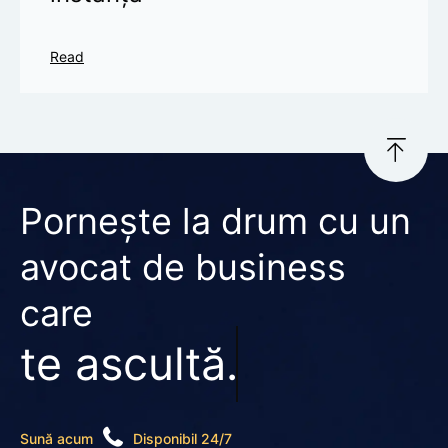
Read
Pornește la drum cu un
avocat de business
care
te ascultă.
Sună acum
Disponibil 24/7