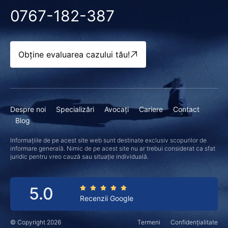
0767-182-387
Obține evaluarea cazului tău!
Despre noi
Specializări
Avocați
Cariere
Contact
Blog
Informațiile de pe acest site web sunt destinate exclusiv scopurilor de
informare generală. Nimic de pe acest site nu ar trebui considerat ca sfat
juridic pentru vreo cauză sau situație individuală.
5.0
Recenzii Google
© Copyright 2026
Termeni
Confidențialitate