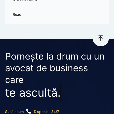
Read
Pornește la drum cu un
avocat de business
care
te ascultă.
Sună acum
Disponibil 24/7