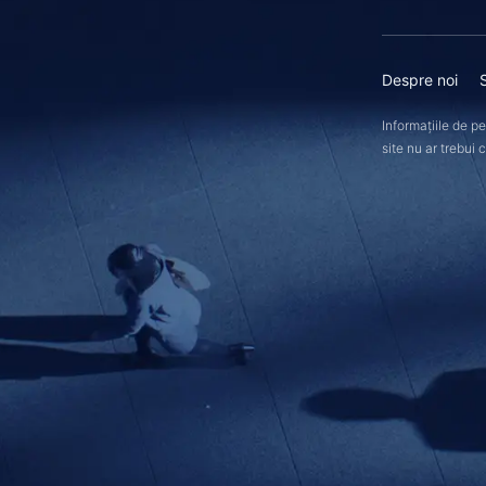
Despre noi
Informațiile de p
site nu ar trebui 