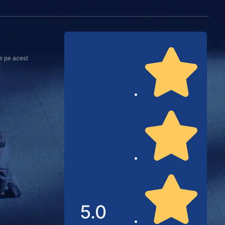
de pe acest
5.0