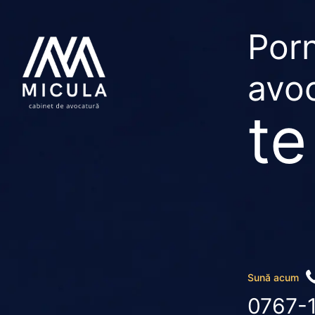
Porn
avoc
te
Sună acum
0767-