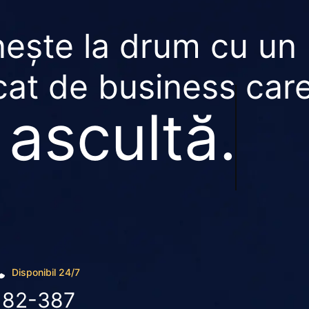
ește la drum cu un
at de business car
 ascultă.
Disponibil 24/7
182-387