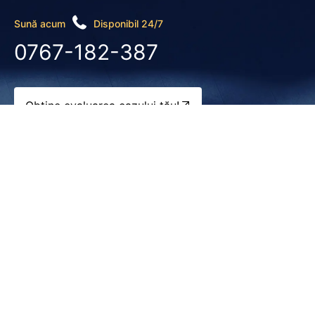
Sună acum
Disponibil 24/7
0767-182-387
Obține evaluarea cazului tău!
Despre noi
Specializări
Avocați
Cariere
Contact
Blog
Informațiile de pe acest site web sunt destinate exclusiv scopurilor de
informare generală. Nimic de pe acest site nu ar trebui considerat ca sfat
juridic pentru vreo cauză sau situație individuală.
5.0
Recenzii Google