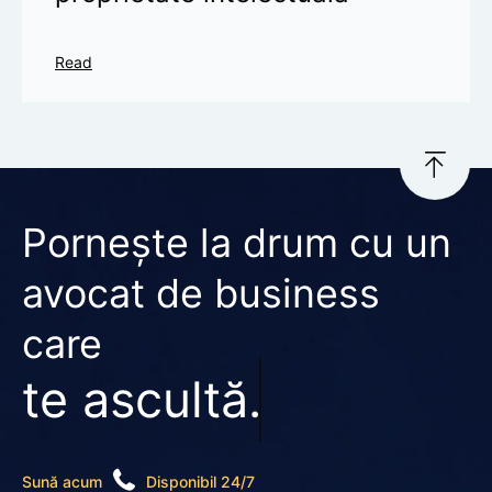
Read
Pornește la drum cu un
avocat de business
care
te ascultă.
Sună acum
Disponibil 24/7