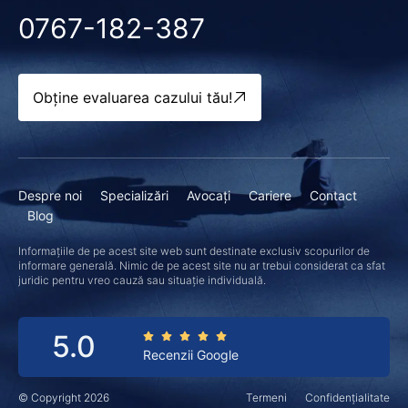
0767-182-387
Obține evaluarea cazului tău!
Despre noi
Specializări
Avocați
Cariere
Contact
Blog
Informațiile de pe acest site web sunt destinate exclusiv scopurilor de
informare generală. Nimic de pe acest site nu ar trebui considerat ca sfat
juridic pentru vreo cauză sau situație individuală.
5.0
Recenzii Google
© Copyright 2026
Termeni
Confidențialitate