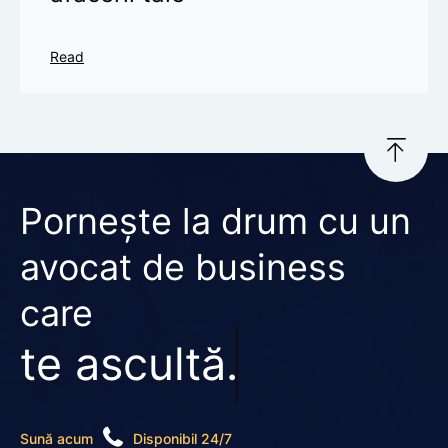
Read
Pornește la drum cu un
avocat de business
care
te ascultă.
Sună acum
Disponibil 24/7