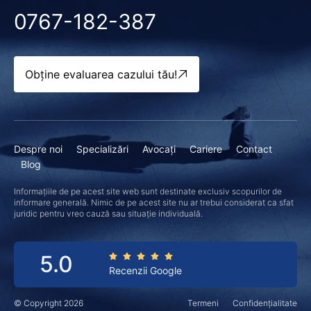
0767-182-387
Obține evaluarea cazului tău!
Despre noi
Specializări
Avocați
Cariere
Contact
Blog
Informațiile de pe acest site web sunt destinate exclusiv scopurilor de
informare generală. Nimic de pe acest site nu ar trebui considerat ca sfat
juridic pentru vreo cauză sau situație individuală.
5.0
Recenzii Google
© Copyright 2026
Termeni
Confidențialitate