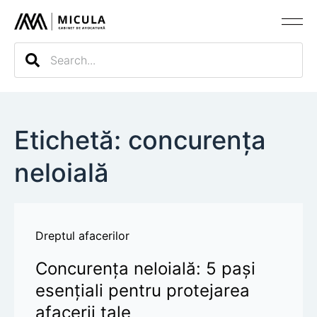
Evaluarea c
Etichetă: concurența
neloială
Dreptul afacerilor
Concurența neloială: 5 pași
esențiali pentru protejarea
afacerii tale