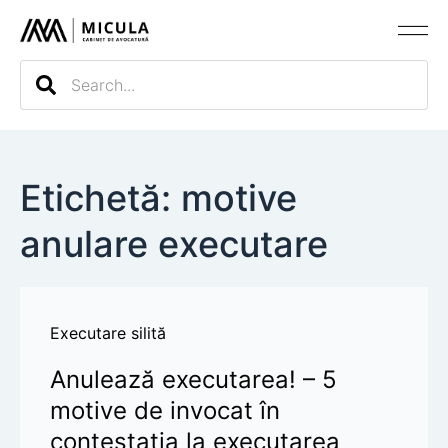
Evaluarea c
Etichetă: motive
anulare executare
Executare silită
Anulează executarea! – 5
motive de invocat în
contestația la executarea