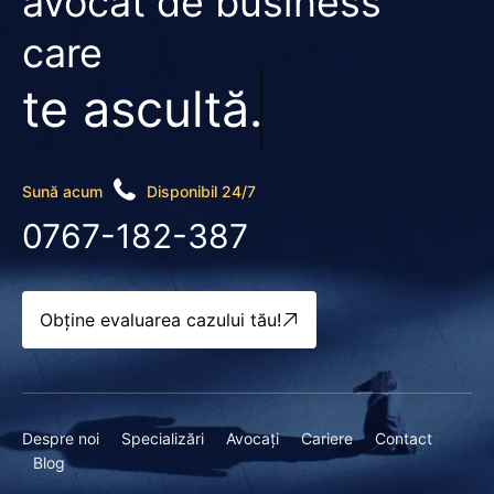
avocat de business
care
te ascultă.
Sună acum
Disponibil 24/7
0767-182-387
Obține evaluarea cazului tău!
Despre noi
Specializări
Avocați
Cariere
Contact
Blog