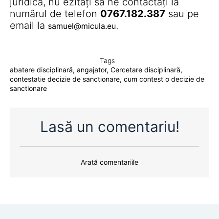
juridică, nu ezitați să ne contactați la
numărul de telefon
0767.182.387
sau pe
email la
.
samuel@micula.eu
Tags
abatere disciplinară
,
angajator
,
Cercetare disciplinară
,
contestatie decizie de sanctionare
,
cum contest o decizie de
sanctionare
Lasă un comentariu!
Arată comentariile