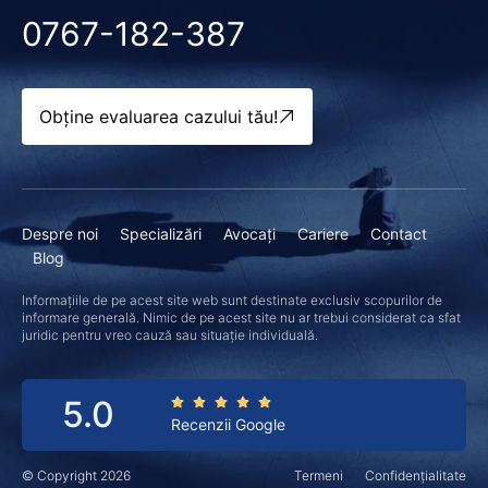
0767-182-387
Obține evaluarea cazului tău!
Despre noi
Specializări
Avocați
Cariere
Contact
Blog
Informațiile de pe acest site web sunt destinate exclusiv scopurilor de
informare generală. Nimic de pe acest site nu ar trebui considerat ca sfat
juridic pentru vreo cauză sau situație individuală.
5.0
Recenzii Google
© Copyright 2026
Termeni
Confidențialitate