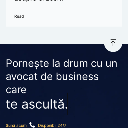
Read
Pornește la drum cu un
avocat de business
care
te ascultă.
Sună acum
Disponibil 24/7