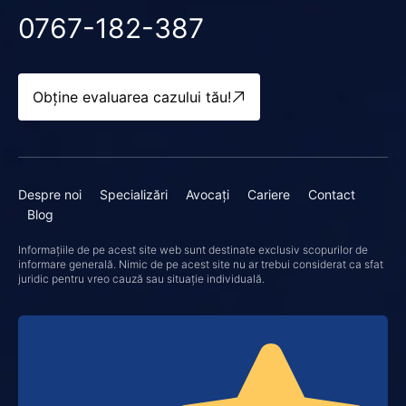
0767-182-387
Obține evaluarea cazului tău!
Despre noi
Specializări
Avocați
Cariere
Contact
Blog
Informațiile de pe acest site web sunt destinate exclusiv scopurilor de
informare generală. Nimic de pe acest site nu ar trebui considerat ca sfat
juridic pentru vreo cauză sau situație individuală.