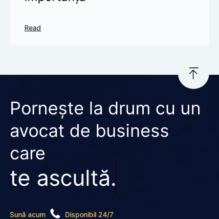
Read
Pornește la drum cu un
avocat de business
care
te ascultă.
Sună acum
Disponibil 24/7