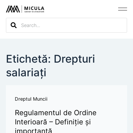
Evaluarea c
Etichetă: Drepturi
salariați
Dreptul Muncii
Regulamentul de Ordine
Interioară – Definiție și
importanță