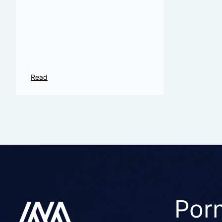
Read
Porn