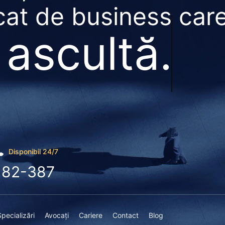
at de business car
 ascultă.
Disponibil 24/7
182-387
Specializări
Avocați
Cariere
Contact
Blog