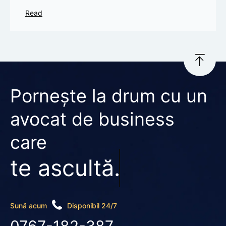
Read
Pornește la drum cu un
avocat de business
care
te ascultă.
Sună acum
Disponibil 24/7
0767-182-387