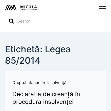
Evaluarea c
Etichetă: Legea
85/2014
Dreptul afacerilor
Insolvență
,
Declarația de creanță în
procedura insolvenței