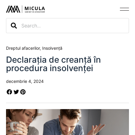
Evaluarea c
Dreptul afacerilor
,
Insolvență
Declarația de creanță în
procedura insolvenței
decembrie 4, 2024