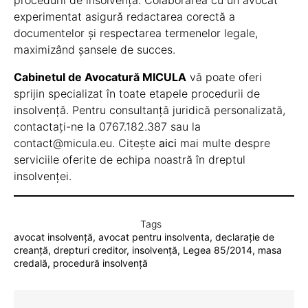
experimentat asigură redactarea corectă a
documentelor și respectarea termenelor legale,
maximizând șansele de succes.
Cabinetul de Avocatură MICULA
vă poate oferi
sprijin specializat în toate etapele procedurii de
insolvență. Pentru consultanță juridică personalizată,
contactați-ne la 0767.182.387 sau la
contact@micula.eu. Citește
aici
mai multe despre
serviciile oferite de echipa noastră în dreptul
insolvenței.
Tags
avocat insolvență
,
avocat pentru insolventa
,
declarație de
creanță
,
drepturi creditor
,
insolvență
,
Legea 85/2014
,
masa
credală
,
procedură insolvență