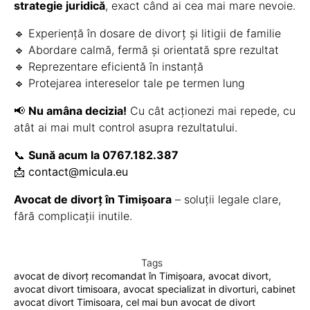
strategie juridică
, exact când ai cea mai mare nevoie.
🔹 Experiență în dosare de divorț și litigii de familie
🔹 Abordare calmă, fermă și orientată spre rezultat
🔹 Reprezentare eficientă în instanță
🔹 Protejarea intereselor tale pe termen lung
📢
Nu amâna decizia!
Cu cât acționezi mai repede, cu
atât ai mai mult control asupra rezultatului.
📞
Sună acum la 0767.182.387
📩
contact@micula.eu
Avocat de divorț în Timișoara
– soluții legale clare,
fără complicații inutile.
Tags
avocat de divorț recomandat în Timișoara
,
avocat divort
,
avocat divort timisoara
,
avocat specializat in divorturi
,
cabinet
avocat divort Timisoara
,
cel mai bun avocat de divort