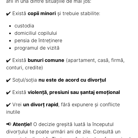
afli în una dintre situațiile de mai jos:
✔️ Există
copii minori
și trebuie stabilite:
custodia
domiciliul copilului
pensia de întreținere
programul de vizită
✔️ Există
bunuri comune
(apartament, casă, firmă,
conturi, credite)
✔️ Soțul/soția
nu este de acord cu divorțul
✔️ Există
violență, presiuni sau șantaj emoțional
✔️ Vrei
un divorț rapid
, fără expunere și conflicte
inutile
📢
Atenție!
O decizie greșită luată la începutul
divorțului te poate urmări ani de zile. Consultă un