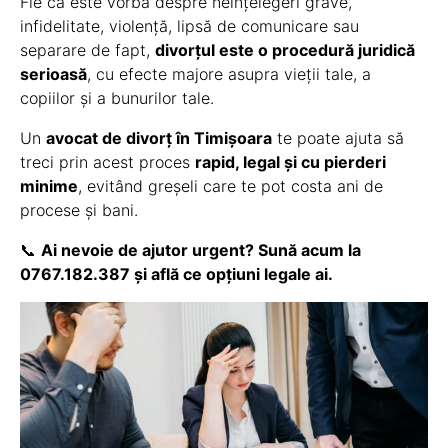
Fie că este vorba despre neînțelegeri grave,
infidelitate, violență, lipsă de comunicare sau
separare de fapt,
divorțul este o procedură juridică
serioasă
, cu efecte majore asupra vieții tale, a
copiilor și a bunurilor tale.
Un
avocat de divorț în Timișoara
te poate ajuta să
treci prin acest proces
rapid, legal și cu pierderi
minime
, evitând greșeli care te pot costa ani de
procese și bani.
📞
Ai nevoie de ajutor urgent? Sună acum la
0767.182.387 și află ce opțiuni legale ai.