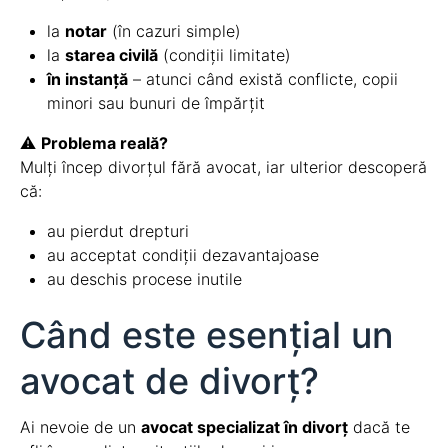
la
notar
(în cazuri simple)
la
starea civilă
(condiții limitate)
în instanță
– atunci când există conflicte, copii
minori sau bunuri de împărțit
⚠️
Problema reală?
Mulți încep divorțul fără avocat, iar ulterior descoperă
că:
au pierdut drepturi
au acceptat condiții dezavantajoase
au deschis procese inutile
Când este esențial un
avocat de divorț?
Ai nevoie de un
avocat specializat în divorț
dacă te