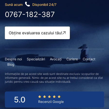
Sună acum
Disponibil 24/7
0767-182-387
Obține evaluarea cazului tău!
Despre noi
Specializări
Avocați
Cariere
Contact
Blog
Informațiile de pe acest site web sunt destinate exclusiv scopurilor de
informare generală. Nimic de pe acest site nu ar trebui considerat ca sfat
juridic pentru vreo cauză sau situație individuală.
5.0
Recenzii Google